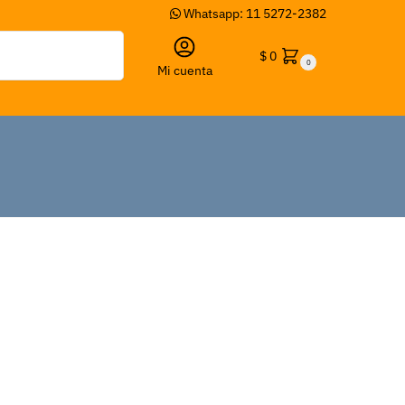
Whatsapp: 11 5272-2382
Buscar
$
0
0
Mi cuenta