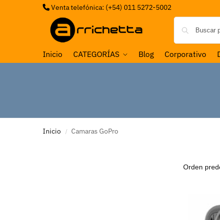
Venta telefónica: (+54) 011 5272-5002
Inicio
CATEGORÍAS
Blog
Corporativo
Inicio
Camaras GoPro
/