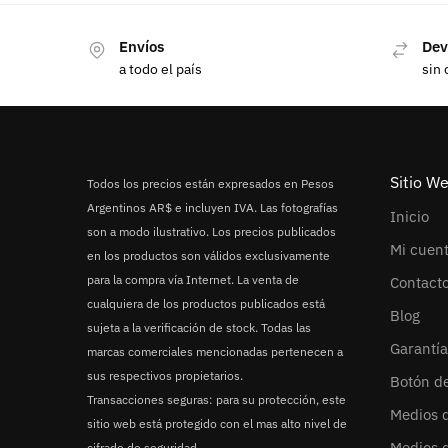
Envíos
Dev
a todo el país
sin 
Sitio W
Todos los precios están expresados en Pesos
Argentinos AR$ e incluyen IVA. Las fotografías
Inicio
son a modo ilustrativo. Los precios publicados
Mi cuen
en los productos son válidos exclusivamente
para la compra vía Internet. La venta de
Contact
cualquiera de los productos publicados está
Blog
sujeta a la verificación de stock. Todas las
Garantía
marcas comerciales mencionadas pertenecen a
sus respectivos propietarios.
Botón d
Transacciones seguras: para su protección, este
Medios 
sitio web está protegido con el mas alto nivel de
Medios 
cifrado de seguridad.