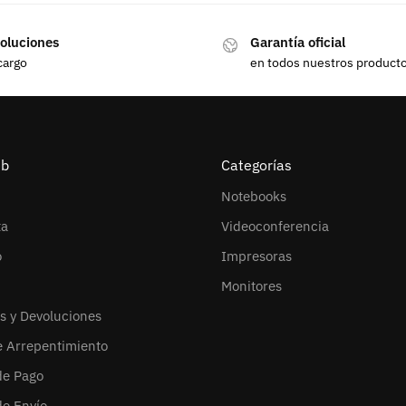
oluciones
Garantía oficial
cargo
en todos nuestros product
eb
Categorías
Notebooks
ta
Videoconferencia
o
Impresoras
Monitores
s y Devoluciones
e Arrepentimiento
de Pago
de Envío