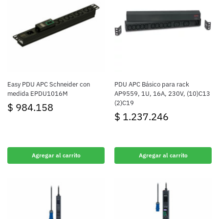
Easy PDU APC Schneider con
PDU APC Básico para rack
medida EPDU1016M
AP9559, 1U, 16A, 230V, (10)C13
(2)C19
$
984.158
$
1.237.246
Agregar al carrito
Agregar al carrito