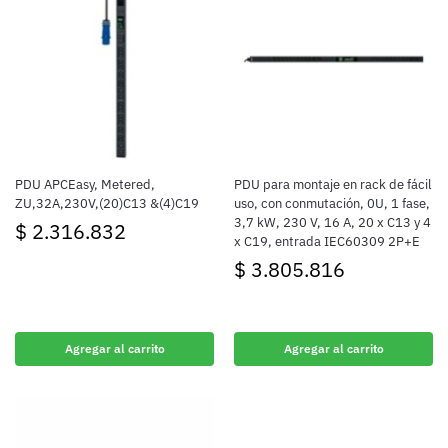
PDU APCEasy, Metered,
PDU para montaje en rack de fácil
ZU,32A,230V,(20)C13 &(4)C19
uso, con conmutación, 0U, 1 fase,
3,7 kW, 230 V, 16 A, 20 x C13 y 4
$
2.316.832
x C19, entrada IEC60309 2P+E
$
3.805.816
Agregar al carrito
Agregar al carrito