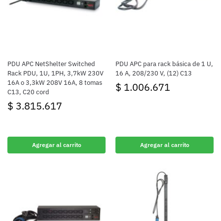
PDU APC NetShelter Switched
PDU APC para rack básica de 1 U,
Rack PDU, 1U, 1PH, 3,7kW 230V
16 A, 208/230 V, (12) C13
16A o 3,3kW 208V 16A, 8 tomas
$
1.006.671
C13, C20 cord
$
3.815.617
Agregar al carrito
Agregar al carrito