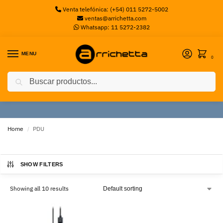
Venta telefónica: (+54) 011 5272-5002
ventas@arrichetta.com
Whatsapp: 11 5272-2382
MENU
0
Search
PDU
Home
PDU
/
SHOW FILTERS
Showing all 10 results