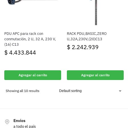
PDU APC para rack con
RACK PDU,BASIC,ZERO
conmutación, 2 U, 32 A, 230 V,
U,32A,230V,(20)C13
(16) C13
$
2.242.939
$
4.433.844
Agregar al carrito
Agregar al carrito
Showing all 10 results
Envíos
a todo el país