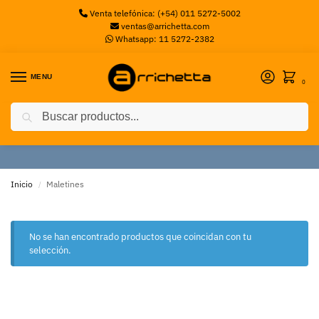
Venta telefónica: (+54) 011 5272-5002
ventas@arrichetta.com
Whatsapp: 11 5272-2382
MENU
0
Buscar
Maletines
Inicio
Maletines
/
No se han encontrado productos que coincidan con tu
selección.