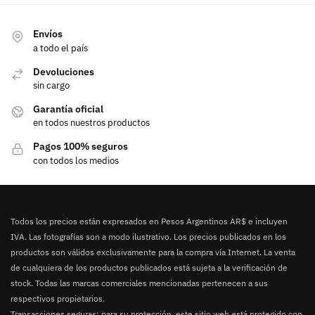
Envíos
a todo el país
Devoluciones
sin cargo
Garantía oficial
en todos nuestros productos
Pagos 100% seguros
con todos los medios
Todos los precios están expresados en Pesos Argentinos AR$ e incluyen
IVA. Las fotografías son a modo ilustrativo. Los precios publicados en los
productos son válidos exclusivamente para la compra vía Internet. La venta
de cualquiera de los productos publicados está sujeta a la verificación de
stock. Todas las marcas comerciales mencionadas pertenecen a sus
respectivos propietarios.
Transacciones seguras: para su protección, este sitio web está protegido con