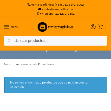
Venta telefónica: (+54) 011 5272-5002
ventas@arrichetta.com
Whatsapp: 11 5272-2382
MENU
0
Buscar
Accesorios para Proyectores
Inicio
Accesorios para Proyectores
/
No se han encontrado productos que coincidan con tu
selección.