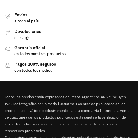
Envíos
a todo el país
Devoluciones
sin cargo
Garantía oficial
en todos nuestros productos
Pagos 100% seguros
con todos los medios
Todos los precios están expresados en Pesos Argentinos AR$ e incluyen
IVA. Las fotografías son a modo ilustrativo. Los precios publicados en los
productos son válidos exclusivamente para la compra vía Internet. La venta
de cualquiera de los productos publicados está sujeta a la verificación de
stock. Todas las marcas comerciales mencionadas pertenecen a sus
respectivos propietarios.
Transacciones seguras: para su protección, este sitio web está protegido con