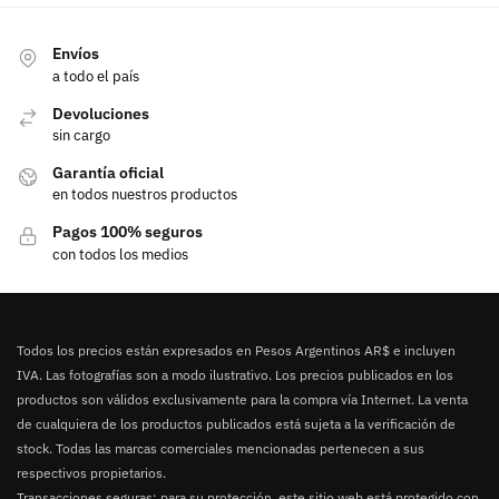
Envíos
a todo el país
Devoluciones
sin cargo
Garantía oficial
en todos nuestros productos
Pagos 100% seguros
con todos los medios
Todos los precios están expresados en Pesos Argentinos AR$ e incluyen
IVA. Las fotografías son a modo ilustrativo. Los precios publicados en los
productos son válidos exclusivamente para la compra vía Internet. La venta
de cualquiera de los productos publicados está sujeta a la verificación de
stock. Todas las marcas comerciales mencionadas pertenecen a sus
respectivos propietarios.
Transacciones seguras: para su protección, este sitio web está protegido con