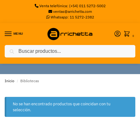
Venta telefónica: (+54) 011 5272-5002
ventas@arrichetta.com
Whatsapp: 11 5272-2382
MENU
0
Buscar
Bibliotecas
Inicio
Bibliotecas
/
No se han encontrado productos que coincidan con tu
selección.