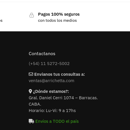
Pagos 100% seguros
os
con todos los medios
Contactanos
(+54) 11 5272-5002
Envianos tus consultas a:
ventas@arrichetta.com
¿Dónde estamos?:
Gral. Daniel Cerri 1074 – Barracas.
CABA.
Horario: Lu-Vi: 9 a 17hs
Envíos a TODO el país