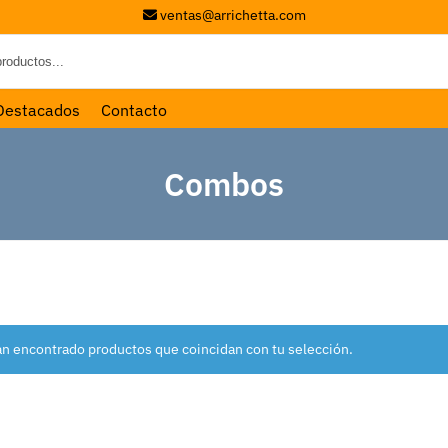
ventas@arrichetta.com
Destacados
Contacto
Combos
an encontrado productos que coincidan con tu selección.