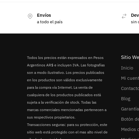
Envíos
Dev
a todo el país
sin 
Sitio W
Todos los precios están expresados en Pesos
Argentinos AR$ e incluyen IVA. Las fotografías
Inicio
son a modo ilustrativo. Los precios publicados
Mi cuen
en los productos son válidos exclusivamente
para la compra vía Internet. La venta de
Contact
cualquiera de los productos publicados está
Blog
sujeta a la verificación de stock. Todas las
Garantía
marcas comerciales mencionadas pertenecen a
sus respectivos propietarios.
Botón d
Transacciones seguras: para su protección, este
Medios 
sitio web está protegido con el mas alto nivel de