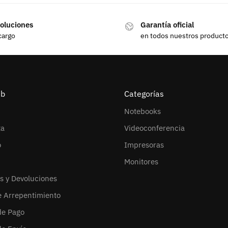
oluciones
Garantía oficial
cargo
en todos nuestros product
eb
Categorías
Notebooks
ta
Videoconferencia
o
Impresoras
Monitores
s y Devoluciones
e Arrepentimiento
de Pago