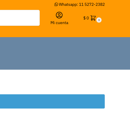
Whatsapp: 11 5272-2382
Buscar
$
0
0
Mi cuenta