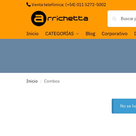
Venta telefónica: (+54) 011 5272-5002
Inicio
CATEGORÍAS
Blog
Corporativo
Inicio
Combos
/
No se h