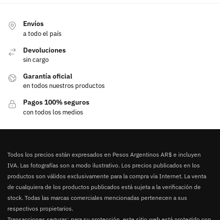
Envíos
a todo el país
Devoluciones
sin cargo
Garantía oficial
en todos nuestros productos
Pagos 100% seguros
con todos los medios
Todos los precios están expresados en Pesos Argentinos AR$ e incluyen
IVA. Las fotografías son a modo ilustrativo. Los precios publicados en los
productos son válidos exclusivamente para la compra vía Internet. La venta
de cualquiera de los productos publicados está sujeta a la verificación de
stock. Todas las marcas comerciales mencionadas pertenecen a sus
respectivos propietarios.
Transacciones seguras: para su protección, este sitio web está protegido con