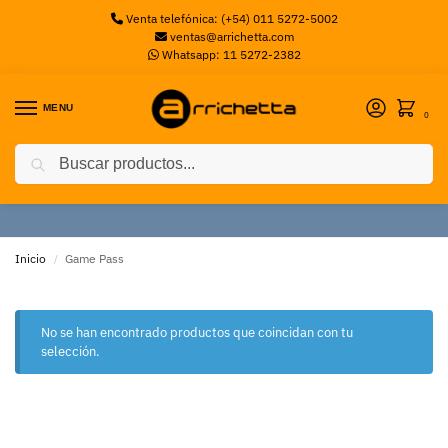
Venta telefónica: (+54) 011 5272-5002
ventas@arrichetta.com
Whatsapp: 11 5272-2382
MENU
0
Buscar
Game Pass
Inicio
Game Pass
/
No se han encontrado productos que coincidan con tu
selección.