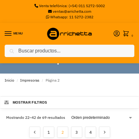
Venta telefónica: (+54) 011 5272-5002
ventas@arrichetta.com
Whatsapp: 11 5272-2382
MENU
0
Buscar
Impresoras
Inicio
Impresoras
Página 2
/
/
MOSTRAR FILTROS
Mostrando 22–42 de 69 resultados
1
2
3
4