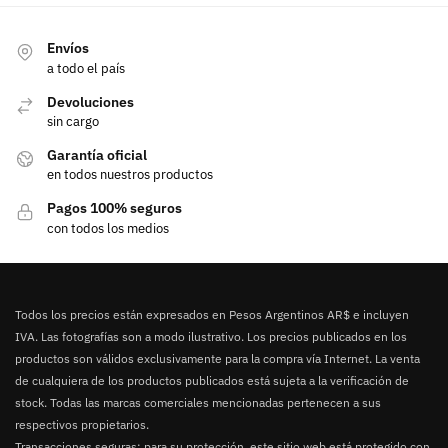
Envíos
a todo el país
Devoluciones
sin cargo
Garantía oficial
en todos nuestros productos
Pagos 100% seguros
con todos los medios
Todos los precios están expresados en Pesos Argentinos AR$ e incluyen
IVA. Las fotografías son a modo ilustrativo. Los precios publicados en los
productos son válidos exclusivamente para la compra vía Internet. La venta
de cualquiera de los productos publicados está sujeta a la verificación de
stock. Todas las marcas comerciales mencionadas pertenecen a sus
respectivos propietarios.
Transacciones seguras: para su protección, este sitio web está protegido con