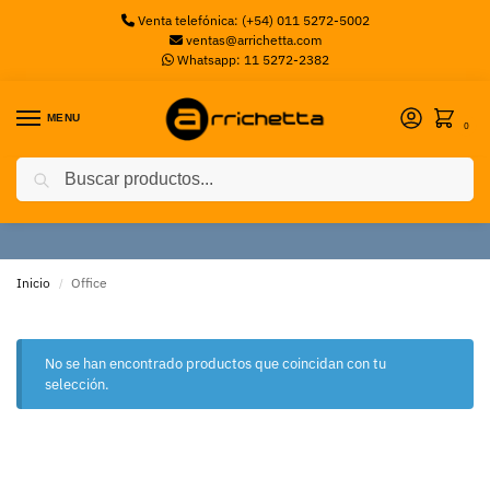
Venta telefónica: (+54) 011 5272-5002
ventas@arrichetta.com
Whatsapp: 11 5272-2382
MENU
0
Buscar
Office
Inicio
Office
/
No se han encontrado productos que coincidan con tu
selección.