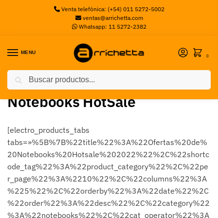
Venta telefónica: (+54) 011 5272-5002
ventas@arrichetta.com
Whatsapp: 11 5272-2382
MENU
0
Buscar
Inicio
Hotsale
Notebooks HotSale
/
/
Notebooks HotSale
[electro_products_tabs
tabs=»%5B%7B%22title%22%3A%22Ofertas%20de%
20Notebooks%20Hotsale%202022%22%2C%22shortc
ode_tag%22%3A%22product_category%22%2C%22pe
r_page%22%3A%2210%22%2C%22columns%22%3A
%225%22%2C%22orderby%22%3A%22date%22%2C
%22order%22%3A%22desc%22%2C%22category%22
%3A%22notebooks%22%2C%22cat_operator%22%3A