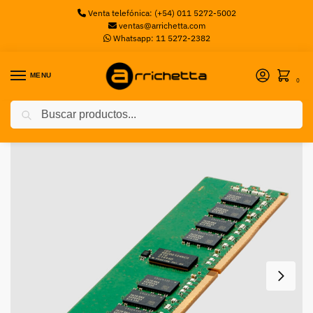
Venta telefónica: (+54) 011 5272-5002
ventas@arrichetta.com
Whatsapp: 11 5272-2382
MENU
0
Buscar
Inicio
Memorias Server
Memoria Servidor HPE 16GB 1rx8 PC4-3200AA CL22 1.2v Ecc P43019-B21
/
/