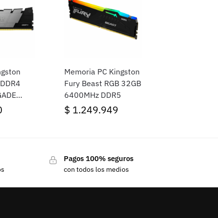
ngston
Memoria PC Kingston
 DDR4
Fury Beast RGB 32GB
GADE
6400MHz DDR5
0
$
1.249.949
Pagos 100% seguros
os
con todos los medios