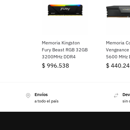
Memoria Kingston
Memoria Co
Fury Beast RGB 32GB
Vengeance
3200MHz DDR4
5600 MHz
Black
$
996.538
$
440.24
Envíos
Dev
a todo el país
sin 