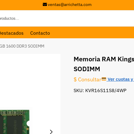
ventas@arrichetta.com
Destacados
Contacto
4GB 1600 DDR3 SODIMM
Memoria RAM King
SODIMM
$ Consultar
Ver cuotas y 
SKU: KVR16S11S8/4WP