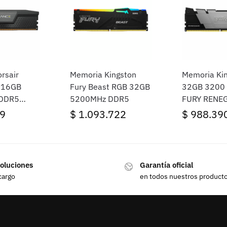
rsair
Memoria Kingston
Memoria Ki
 16GB
Fury Beast RGB 32GB
32GB 3200
 DDR5
5200MHz DDR5
FURY RENE
BLACK
9
$
1.093.722
$
988.39
oluciones
Garantía oficial
cargo
en todos nuestros product