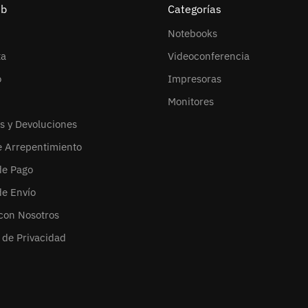
eb
Categorías
Notebooks
ta
Videoconferencia
o
Impresoras
Monitores
s y Devoluciones
e Arrepentimiento
de Pago
de Envío
con Nosotros
s de Privacidad