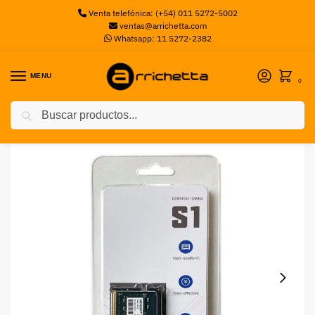
Venta telefónica: (+54) 011 5272-5002
ventas@arrichetta.com
Whatsapp: 11 5272-2382
MENU
0
Buscar
Inicio
Sin categorizar
4GB HIK DDR4 2666MHZ SODIMM HIKVISION STORAGE
/
/