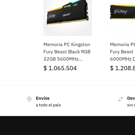
Memoria PC Kingston
Memoria PC
Fury Beast Black RGB
Fury Beast
32GB 5600MHz
6000MHz 
DDR5
$
1.065.504
$
1.208.
Envíos
Dev
a todo el país
sin 