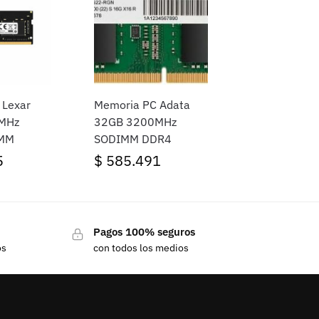
 Lexar
Memoria PC Adata
MHz
32GB 3200MHz
MM
SODIMM DDR4
5
$
585.491
Pagos 100% seguros
os
con todos los medios