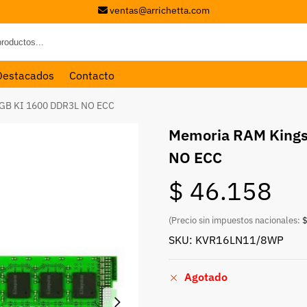
ventas@arrichetta.com
Destacados
Contacto
8GB KI 1600 DDR3L NO ECC
Memoria RAM Kings
NO ECC
$
46.158
(Precio sin impuestos nacionales:
$
SKU: KVR16LN11/8WP
Agotado