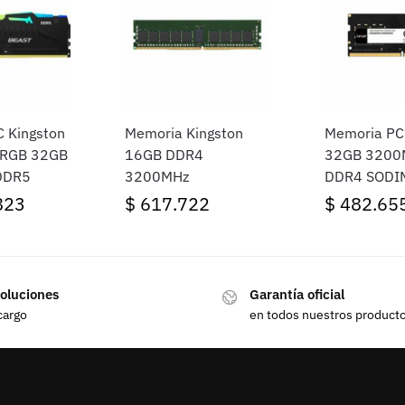
 Kingston
Memoria Kingston
Memoria PC
 RGB 32GB
16GB DDR4
32GB 3200
DDR5
3200MHz
DDR4 SODI
823
$
617.722
$
482.65
oluciones
Garantía oficial
cargo
en todos nuestros product