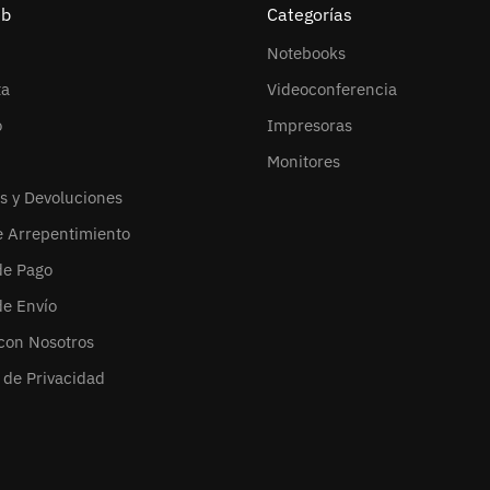
eb
Categorías
Notebooks
ta
Videoconferencia
o
Impresoras
Monitores
s y Devoluciones
e Arrepentimiento
de Pago
de Envío
con Nosotros
s de Privacidad