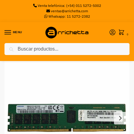
Venta telefónica: (+54) 011 5272-5002
ventas@arrichetta.com
Whatsapp: 11 5272-2382
MENU
0
Buscar
Inicio
Memorias Server
Memoria RAM Lenovo 4ZC7A08707 DDR4, 2933MHz, 16GB
/
/