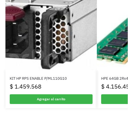
KIT HP RPS ENABLE P/ML110G10
HPE 64GB 2Rx4
$
1.459.568
$
4.156.4
Agregar al carrito