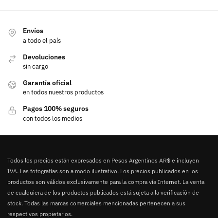
Envíos
a todo el país
Devoluciones
sin cargo
Garantía oficial
en todos nuestros productos
Pagos 100% seguros
con todos los medios
Todos los precios están expresados en Pesos Argentinos AR$ e incluyen
IVA. Las fotografías son a modo ilustrativo. Los precios publicados en los
productos son válidos exclusivamente para la compra vía Internet. La venta
de cualquiera de los productos publicados está sujeta a la verificación de
stock. Todas las marcas comerciales mencionadas pertenecen a sus
respectivos propietarios.