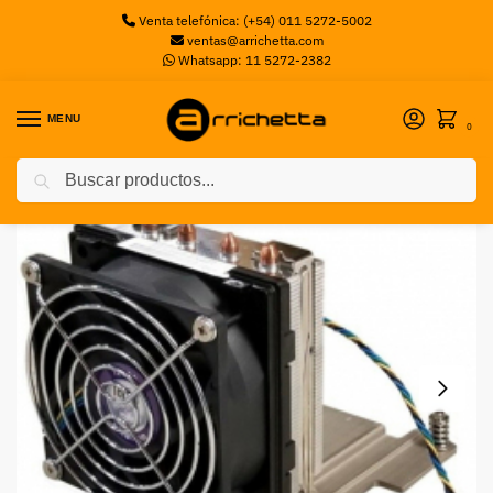
Venta telefónica: (+54) 011 5272-5002
ventas@arrichetta.com
Whatsapp: 11 5272-2382
MENU
0
Buscar
Inicio
Accesorios Servers
ACC SER LENOVO FAN SR590 LENOVO DCG
/
/