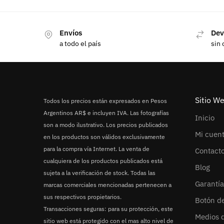
Envíos
Dev
a todo el país
sin 
Sitio W
Todos los precios están expresados en Pesos
Argentinos AR$ e incluyen IVA. Las fotografías
Inicio
son a modo ilustrativo. Los precios publicados
Mi cuen
en los productos son válidos exclusivamente
para la compra vía Internet. La venta de
Contact
cualquiera de los productos publicados está
Blog
sujeta a la verificación de stock. Todas las
Garantía
marcas comerciales mencionadas pertenecen a
sus respectivos propietarios.
Botón d
Transacciones seguras: para su protección, este
Medios 
sitio web está protegido con el mas alto nivel de