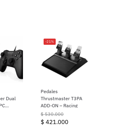
-21%
Pedales
er Dual
Thrustmaster T3PA
 PC
ADD-ON – Racing
ableado
$
530.000
$
421.000