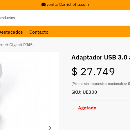
ventas@arrichetta.com
Destacados
Contacto
ernet Gigabit RJ45
Adaptador USB 3.0 
$
27.749
(Precio sin impuestos nacionales:
$
SKU: UE300
Agotado