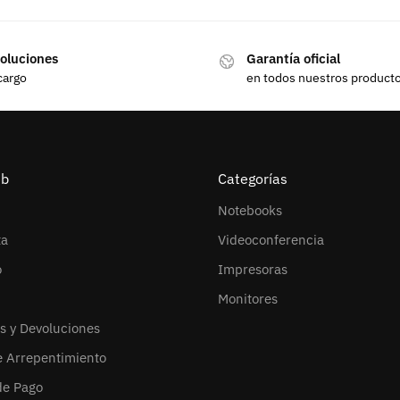
oluciones
Garantía oficial
cargo
en todos nuestros product
eb
Categorías
Notebooks
ta
Videoconferencia
o
Impresoras
Monitores
s y Devoluciones
e Arrepentimiento
de Pago