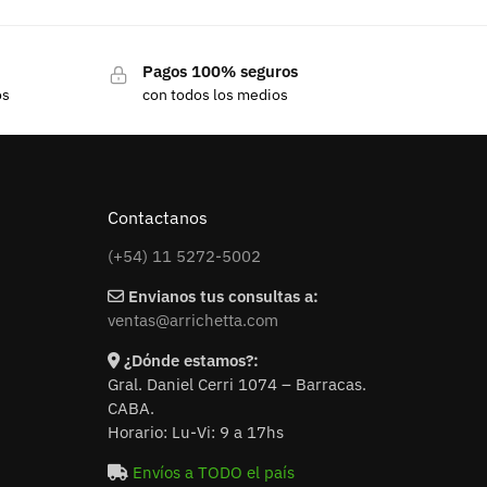
Pagos 100% seguros
os
con todos los medios
Contactanos
(+54) 11 5272-5002
Envianos tus consultas a:
ventas@arrichetta.com
¿Dónde estamos?:
Gral. Daniel Cerri 1074 – Barracas.
CABA.
Horario: Lu-Vi: 9 a 17hs
Envíos a TODO el país