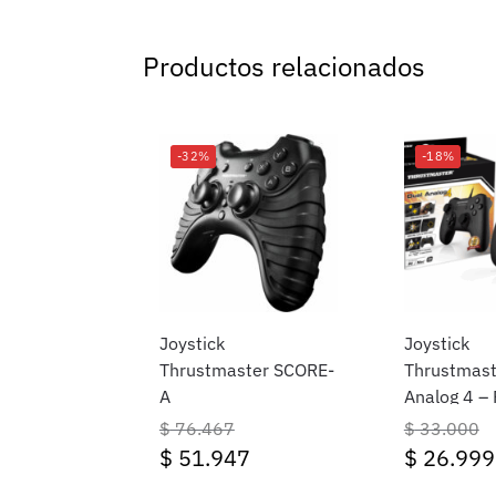
Productos relacionados
-32%
-18%
Joystick
Joystick
Thrustmaster SCORE-
Thrustmast
A
Analog 4 –
Gamepad c
$
76.467
$
33.000
Negro
$
51.947
$
26.999