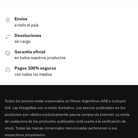
Envíos
a todo el país
Devoluciones
sin cargo
Garantía oficial
en todos nuestros productos
Pagos 100% seguros
con todos los medios
Todos los precios están expresados en Pesos Argentinos AR$ e incluyen
IVA. Las fotografías son a modo ilustrativo. Los precios publicados en los
productos son válidos exclusivamente para la compra vía Internet. La venta
de cualquiera de los productos publicados está sujeta a la verificación de
stock. Todas las marcas comerciales mencionadas pertenecen a sus
respectivos propietarios.