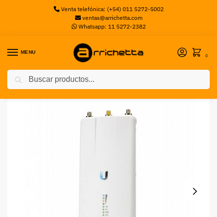
Venta telefónica: (+54) 011 5272-5002
ventas@arrichetta.com
Whatsapp: 11 5272-2382
MENU
0
Buscar
Inicio
Access Point
Access Point OUT.UBIQUITI AIRFIBER 11X PTP
/
/