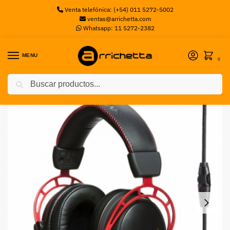
Venta telefónica: (+54) 011 5272-5002
ventas@arrichetta.com
Whatsapp: 11 5272-2382
MENU
0
Buscar
Inicio
Auriculares
Auricular HyperX Gaming Cloud Alpha Rojo HYPERX
/
/