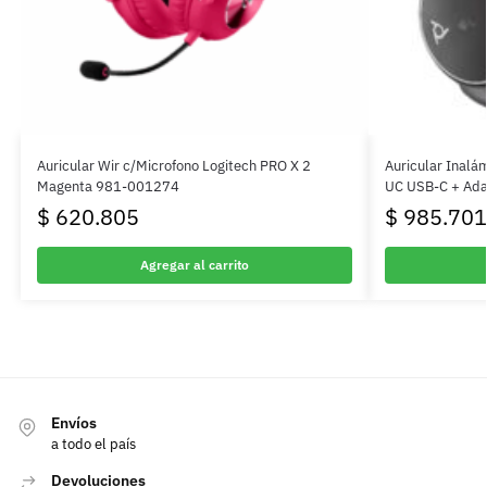
Auricular Wir c/Microfono Logitech PRO X 2
Auricular Inalá
Magenta 981-001274
UC USB-C + Ad
$
620.805
$
985.701
Agregar al carrito
Envíos
a todo el país
Devoluciones