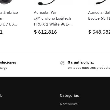
nalámbrico
Auricular Wir
Auricular Ja
er
c/Microfono Logitech
Evolve 65 T
0 UC USB-
PRO X 2 White 981-
dor USB-C-
001268
1
$
612.816
$
548.58
A
oluciones
Garantía oficial
cargo
en todos nuestros product
eb
Categorías
Notebooks