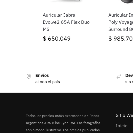
Auricular Jabra
Auricular I
Evolve2 65A Flex Duo
Poly Voyag
MS
Surround 8
C + Adapta
$
650.049
$
985.70
A 8G7T9A
Envíos
Dev
a todo el país
sin 
Sitio W
Todos los precios están expresados en Pesos
Argentinos AR$ e incluyen IVA. Las fotografías
Inicio
son a modo ilustrativo. Los precios publicados