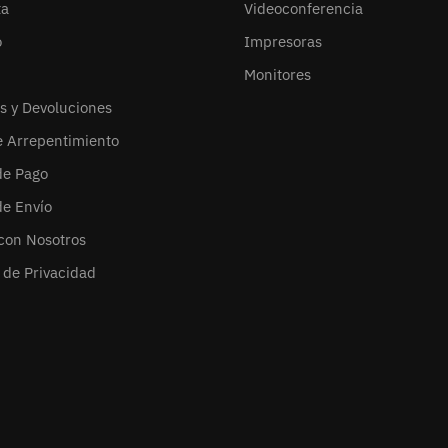
ta
Videoconferencia
o
Impresoras
Monitores
s y Devoluciones
e Arrepentimiento
de Pago
de Envío
con Nosotros
s de Privacidad