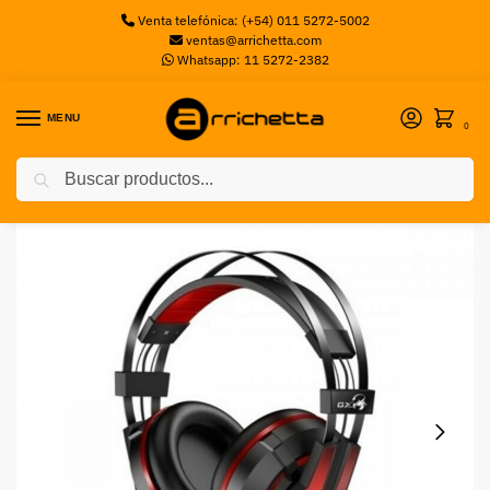
Venta telefónica: (+54) 011 5272-5002
ventas@arrichetta.com
Whatsapp: 11 5272-2382
MENU
0
Buscar
Inicio
Auriculares
Auriculares con micrófono gamer 7.1 HS-G710V GENIUS
/
/