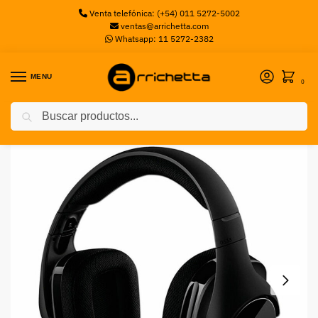
Venta telefónica: (+54) 011 5272-5002
ventas@arrichetta.com
Whatsapp: 11 5272-2382
MENU
0
Buscar
Inicio
Auriculares Gaming
Auricular Logitech G533 USB 7.1 Wireless Gaming Ex
/
/