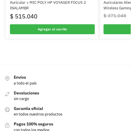
Auricular + MIC POLY HP VOYAGER FOCUS 2
Auriculares Al
INALAMBR
Wireless Gamin
$
515.040
$
371.048
Agregar al carrito
Envíos
a todo el país
Devoluciones
sin cargo
Garantía oficial
en todos nuestros productos
Pagos 100% seguros
con todos los medios