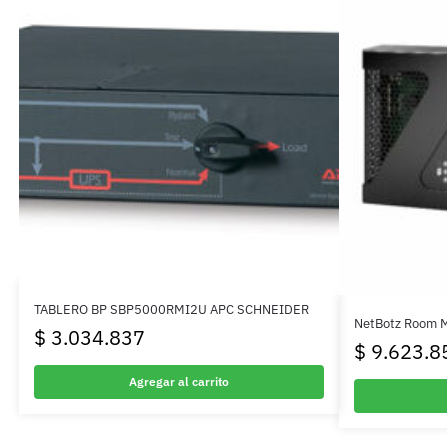
TABLERO BP SBP5000RMI2U APC SCHNEIDER
NetBotz Room M
$
3.034.837
$
9.623.8
Agregar al carrito