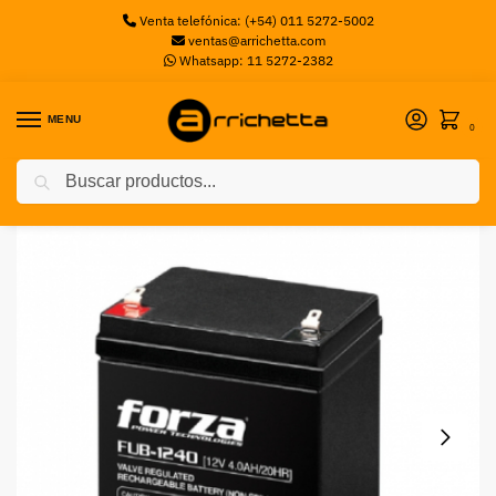
Venta telefónica: (+54) 011 5272-5002
ventas@arrichetta.com
Whatsapp: 11 5272-2382
MENU
0
Buscar
Inicio
Accesorio UPS
Batería recargable 12V/4Ah FORZA
/
/