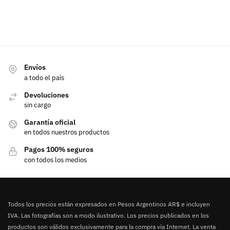
Envíos
a todo el país
Devoluciones
sin cargo
Garantía oficial
en todos nuestros productos
Pagos 100% seguros
con todos los medios
Todos los precios están expresados en Pesos Argentinos AR$ e incluyen
IVA. Las fotografías son a modo ilustrativo. Los precios publicados en los
productos son válidos exclusivamente para la compra vía Internet. La venta