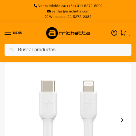
Venta telefónica: (+54) 011 5272-5002
ventas@arrichetta.com
Whatsapp: 11 5272-2382
MENU
0
Buscar
Inicio
Accesorios para Celulares
BELKIN CABLE USB C A LIGHTNING 1 METRO BELKIN
/
/