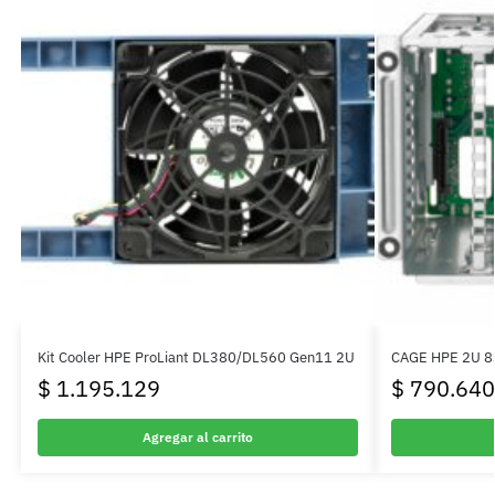
Kit Cooler HPE ProLiant DL380/DL560 Gen11 2U
CAGE HPE 2U 8
$
1.195.129
$
790.640
Agregar al carrito