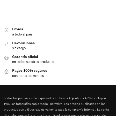
Envíos
a todo el país
Devoluciones
sin cargo
Garantía oficial
en todos nuestros productos
Pagos 100% seguros
con todos los medios
Todos los precios están expresados en Pesos Argentinos AR$ e incluyen
IVA. Las fotografías son a modo ilustrativo. Los precios publicados en los
productos son válidos exclusivamente para la compra vía Internet. La venta
de cualquiera de los productos publicados está sujeta a la verificación de