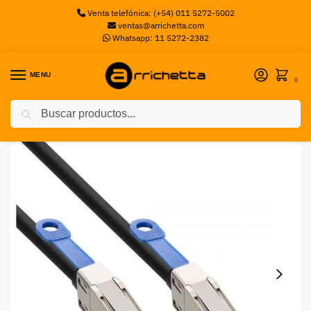
Venta telefónica: (+54) 011 5272-5002
ventas@arrichetta.com
Whatsapp: 11 5272-2382
MENU
0
Buscar
Inicio
Accesorios Servers
Cable Dell HD-Mini SAS 12GB 2M
/
/