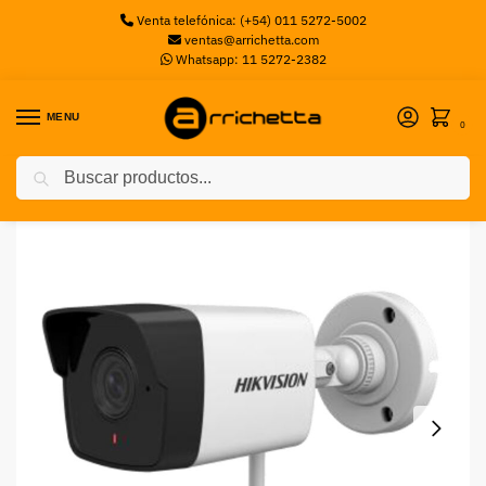
Venta telefónica: (+54) 011 5272-5002
ventas@arrichetta.com
Whatsapp: 11 5272-2382
MENU
0
Buscar
Inicio
Cámaras de Seguridad
Camara de Seguridad Hikvision IP 2MPX WIFI
/
/