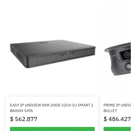
EASY IP UNIVIEW NVR 2HDD 32CH 1U SMART 2
PRIME IP UNIV
BAHIAS SATA
BULLET
$
562.877
$
486.427