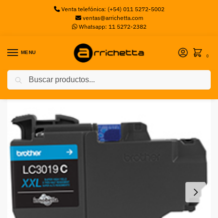
Venta telefónica: (+54) 011 5272-5002
ventas@arrichetta.com
Whatsapp: 11 5272-2382
MENU
0
Buscar
Inicio
Sin categorizar
CARTUCHO BROTHER LC-3019 1,500 PAG (CYAN) BROTHER
/
/