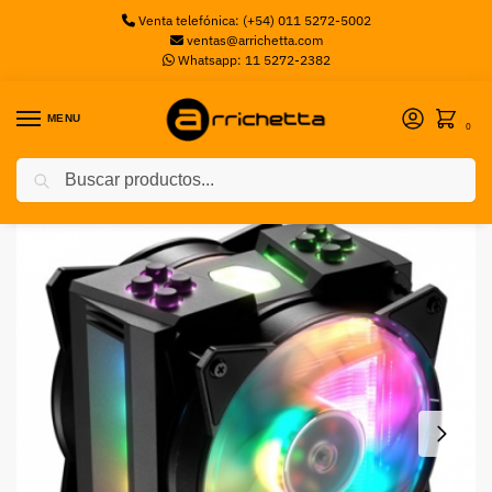
Venta telefónica: (+54) 011 5272-5002
ventas@arrichetta.com
Whatsapp: 11 5272-2382
MENU
0
Buscar
Inicio
Coolers CPU
Cooler CPU Cooler Master Air MA410M – ARGB
/
/