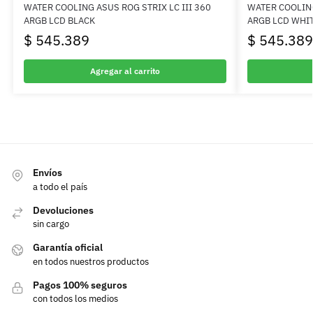
WATER COOLING ASUS ROG STRIX LC III 360
WATER COOLING
ARGB LCD BLACK
ARGB LCD WHI
$
545.389
$
545.389
Agregar al carrito
Envíos
a todo el país
Devoluciones
sin cargo
Garantía oficial
en todos nuestros productos
Pagos 100% seguros
con todos los medios