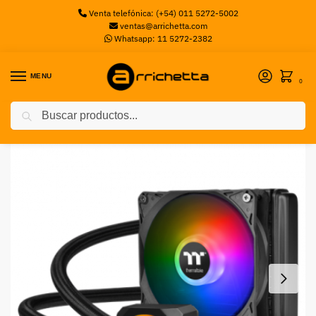
Venta telefónica: (+54) 011 5272-5002
ventas@arrichetta.com
Whatsapp: 11 5272-2382
MENU
0
Buscar
Inicio
Sin categorizar
Cooler Thermaltake Water TH120 AIO – ARGB
/
/