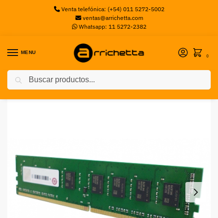
Venta telefónica: (+54) 011 5272-5002
ventas@arrichetta.com
Whatsapp: 11 5272-2382
MENU
0
Buscar
Inicio
Memorias PC
Memoria QNAP DDR4 16GB 2400MHZ
/
/