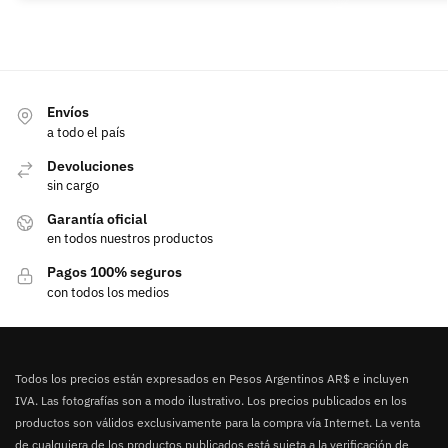
Envíos
a todo el país
Devoluciones
sin cargo
Garantía oficial
en todos nuestros productos
Pagos 100% seguros
con todos los medios
Todos los precios están expresados en Pesos Argentinos AR$ e incluyen
IVA. Las fotografías son a modo ilustrativo. Los precios publicados en los
productos son válidos exclusivamente para la compra vía Internet. La venta
de cualquiera de los productos publicados está sujeta a la verificación de