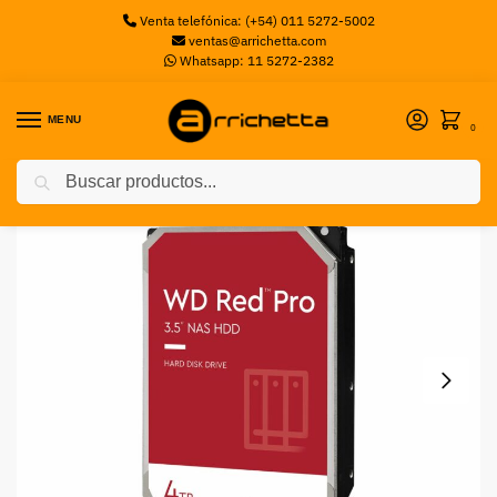
Venta telefónica: (+54) 011 5272-5002
ventas@arrichetta.com
Whatsapp: 11 5272-2382
MENU
0
Buscar
Inicio
Discos Mecanicos
Disco HDD Western Digital RED PRO NAS 4TB 7200RPM
/
/