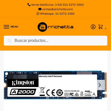
Venta telefónica: (+54) 011 5272-5002
ventas@arrichetta.com
Whatsapp: 11 5272-2382
MENU
0
Buscar
Inicio
Discos M2
DISCO KINGSTON SSD M2 500GB A2000 KINGSTON USTECHNOLOGY
/
/