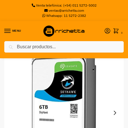
Venta telefónica: (+54) 011 5272-5002
ventas@arrichetta.com
Whatsapp: 11 5272-2382
MENU
0
Buscar
Inicio
Discos Servidor
Disco Rígido 6TB Seagate 3.5 Skyhawk plata/negro
/
/