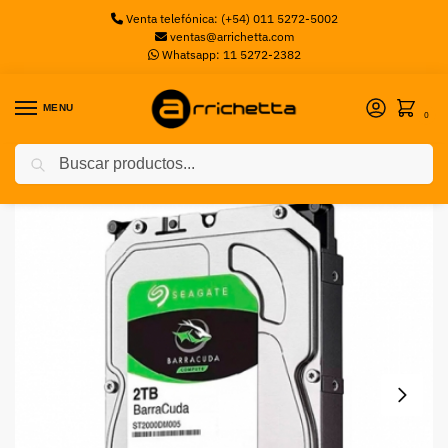
Venta telefónica: (+54) 011 5272-5002
ventas@arrichetta.com
Whatsapp: 11 5272-2382
MENU
0
Buscar
Inicio
Discos Mecanicos
Disco Rígido Seagate 2TB HDD SATA Barracuda
/
/