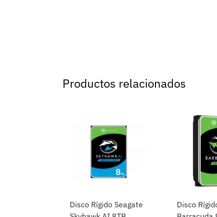
Productos relacionados
Disco Rígido Seagate
Disco Rígid
Skyhawk AI 8TB
Barracuda 