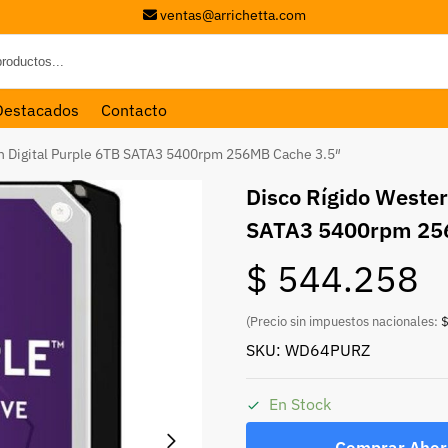
ventas@arrichetta.com
Destacados
Contacto
n Digital Purple 6TB SATA3 5400rpm 256MB Cache 3.5″
Disco Rígido Wester
SATA3 5400rpm 25
$
544.258
(Precio sin impuestos nacionales:
$
SKU: WD64PURZ
En Stock
Comprar Ahor