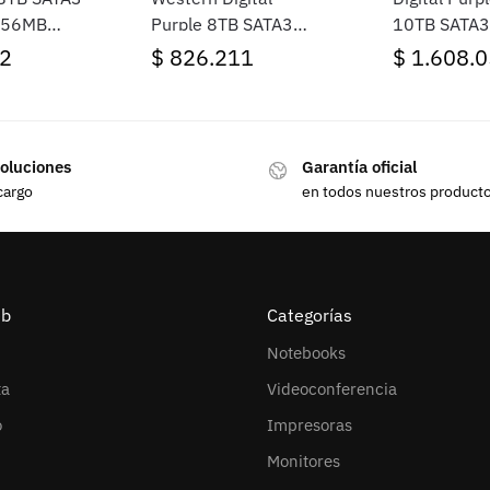
256MB
Purple 8TB SATA3
10TB SATA3
5640rpm 256MB
7200rpm 2
2
$
826.211
$
1.608.0
Cache 3.5″
Cache 3.5″
oluciones
Garantía oficial
cargo
en todos nuestros product
eb
Categorías
Notebooks
ta
Videoconferencia
o
Impresoras
Monitores