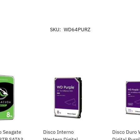
SKU:
WD64PURZ
o Seagate
Disco Interno
Disco Duro 
8TB SATA3
Western Digital
Digital Purp