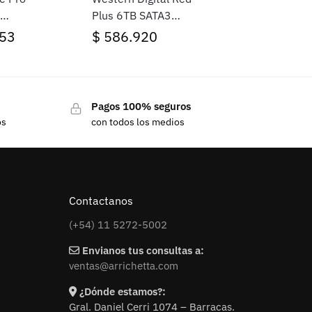
Plus 6TB SATA3
56MB
5400rpm 256MB
53
$
586.920
Cache 3.5″
Pagos 100% seguros
os
con todos los medios
Contactanos
(+54) 11 5272-5002
Envianos tus consultas a:
ventas@arrichetta.com
¿Dónde estamos?:
Gral. Daniel Cerri 1074 – Barracas.