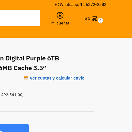
Whatsapp: 11 5272-2382
Buscar
$
0
0
Mi cuenta
n Digital Purple 6TB
6MB Cache 3.5″
Ver cuotas y calcular envío
 492.541,00
)
a