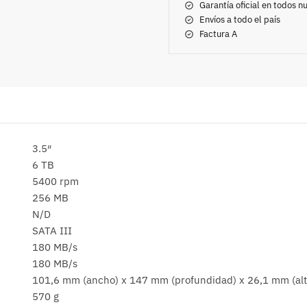
Garantía oficial en todos 
Envíos a todo el país
Factura A
3.5″
6 TB
5400 rpm
256 MB
N/D
SATA III
180 MB/s
180 MB/s
101,6 mm (ancho) x 147 mm (profundidad) x 26,1 mm (alt
570 g