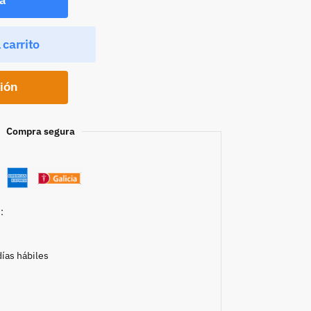
 carrito
ción
Compra segura
:
días hábiles