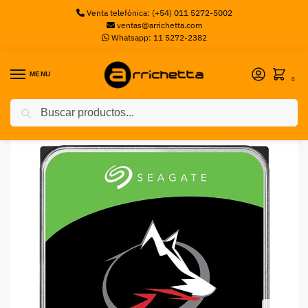
Venta telefónica: (+54) 011 5272-5002
ventas@arrichetta.com
Whatsapp: 11 5272-2382
MENU
0
Buscar
Inicio
Discos Mecanicos
Disco Rigido Seagate Ironwolf 10TB HDD SATA3
/
/