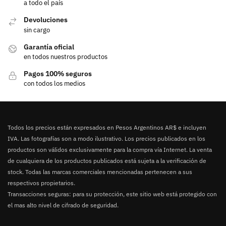
a todo el país
Devoluciones
sin cargo
Garantía oficial
en todos nuestros productos
Pagos 100% seguros
con todos los medios
Todos los precios están expresados en Pesos Argentinos AR$ e incluyen
IVA. Las fotografías son a modo ilustrativo. Los precios publicados en los
productos son válidos exclusivamente para la compra vía Internet. La venta
de cualquiera de los productos publicados está sujeta a la verificación de
stock. Todas las marcas comerciales mencionadas pertenecen a sus
respectivos propietarios.
Transacciones seguras: para su protección, este sitio web está protegido con
el mas alto nivel de cifrado de seguridad.