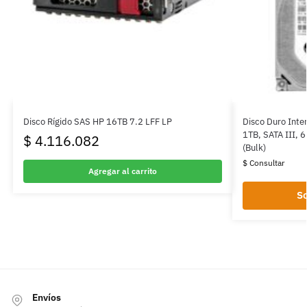
Disco Rígido SAS HP 16TB 7.2 LFF LP
Disco Duro Inte
1TB, SATA III,
$
4.116.082
(Bulk)
$ Consultar
Agregar al carrito
So
Envíos