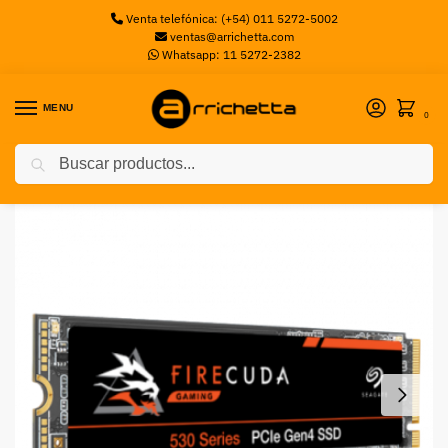
Venta telefónica: (+54) 011 5272-5002
ventas@arrichetta.com
Whatsapp: 11 5272-2382
MENU
0
Buscar
Inicio
Discos M2
Disco SSD 2T Firecuda 530 M.2 PCIe 7300 MB/s SEAGATE
/
/