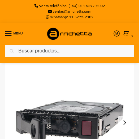
Venta telefónica: (+54) 011 5272-5002
ventas@arrichetta.com
Whatsapp: 11 5272-2382
MENU
0
Buscar
Inicio
Discos Servidor
Disco SSD HPE 480G SATA MU SFFBC
/
/