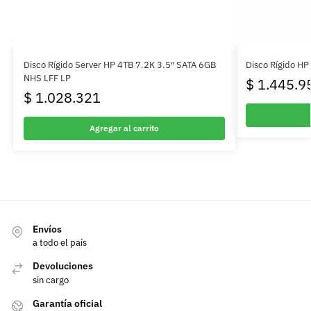
Disco Rígido Server HP 4TB 7.2K 3.5″ SATA 6GB
Disco Rígido H
NHS LFF LP
$
1.445.9
$
1.028.321
Agregar al carrito
Envíos
a todo el país
Devoluciones
sin cargo
Garantía oficial