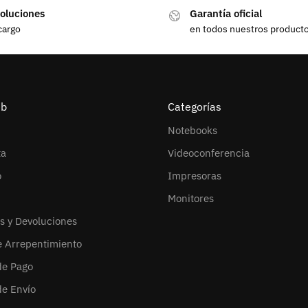
oluciones
Garantía oficial
cargo
en todos nuestros product
eb
Categorías
Notebooks
ta
Videoconferencia
o
Impresoras
Monitores
s y Devoluciones
e Arrepentimiento
de Pago
de Envío