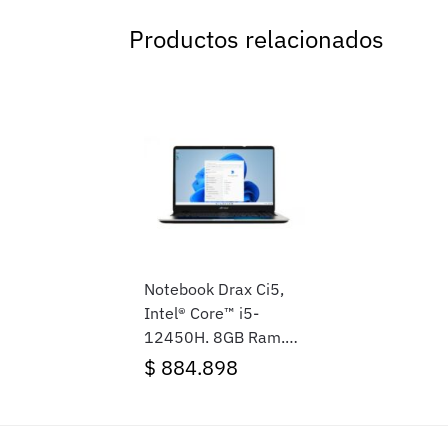
Productos relacionados
Notebook Drax Ci5,
Intel® Core™ i5-
12450H, 8GB Ram,
512GB SSD, 15.6″
$
884.898
FHD, Windows 11
Home