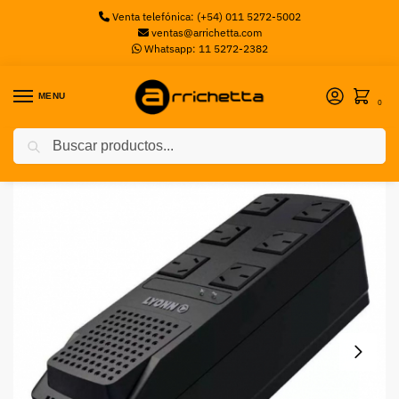
Venta telefónica: (+54) 011 5272-5002
ventas@arrichetta.com
Whatsapp: 11 5272-2382
MENU
0
Buscar
Inicio
Access Point
Estabilizador de Tensión Lyonn 2000va Tipo Zapatilla
/
/