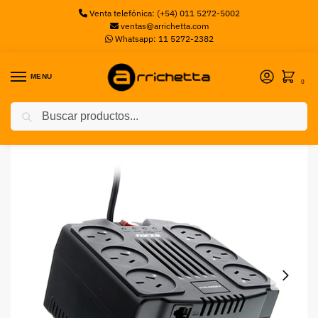
Venta telefónica: (+54) 011 5272-5002
ventas@arrichetta.com
Whatsapp: 11 5272-2382
MENU
0
Buscar
Inicio
Sin categorizar
ESTABILIZADOR FORZA FVR-2202 A 2200VA/1100W 6 IRAM
/
/