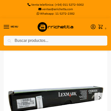
Venta telefónica: (+54) 011 5272-5002
ventas@arrichetta.com
Whatsapp: 11 5272-2382
MENU
0
Buscar
Inicio
Toners
Fotoconductor Lexmark C53030X – 2000 Páginas 20K
/
/