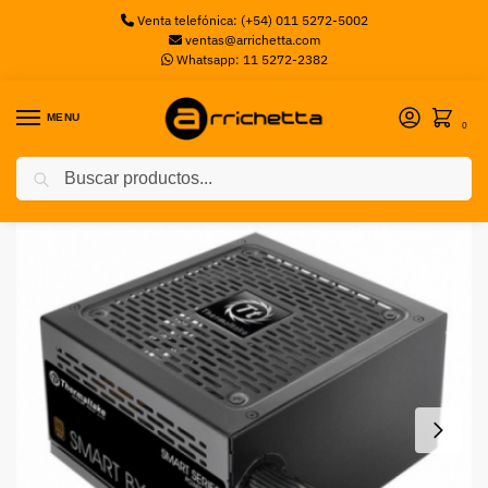
Venta telefónica: (+54) 011 5272-5002
ventas@arrichetta.com
Whatsapp: 11 5272-2382
MENU
0
Buscar
Inicio
Fuentes
Fuente SMART BX1 650W – 80 Plus Bronze THERMALTAKE
/
/