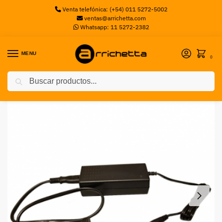
Venta telefónica: (+54) 011 5272-5002
ventas@arrichetta.com
Whatsapp: 11 5272-2382
MENU
0
Buscar
Inicio
Sin categorizar
Fuente Switching 12V 5A Dc Plug 5.5-2.1mm GRALF
/
/