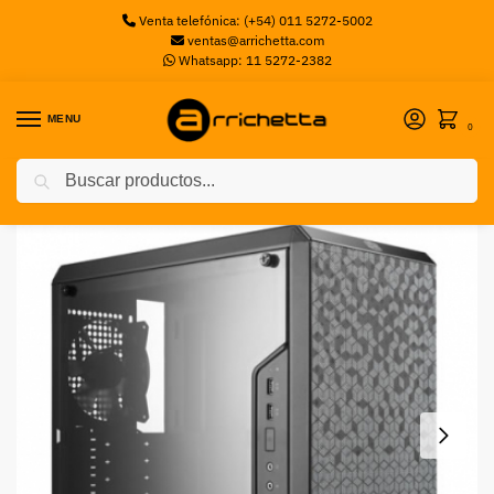
Venta telefónica: (+54) 011 5272-5002
ventas@arrichetta.com
Whatsapp: 11 5272-2382
MENU
0
Buscar
Inicio
Gabinetes Gaming
GABINETE CM MASTERBOX Q300L (MICRO ATX) COOLER MASTER
/
/