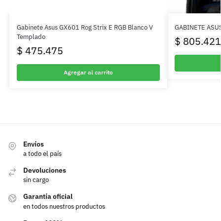
Gabinete Asus GX601 Rog Strix E RGB Blanco V
GABINETE ASU
Templado
$
805.421
$
475.475
Agregar al carrito
Envíos
a todo el país
Devoluciones
sin cargo
Garantía oficial
en todos nuestros productos