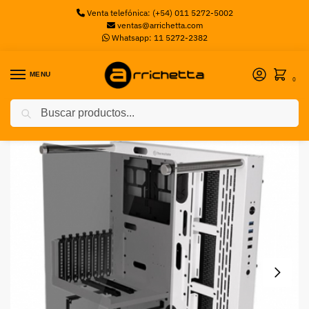
Venta telefónica: (+54) 011 5272-5002
ventas@arrichetta.com
Whatsapp: 11 5272-2382
MENU
0
Buscar
Inicio
Gabinetes Gaming
Gabinete Core P3 TG Blanco C/ TtGaming Riser Cable THERMALTAKE
/
/