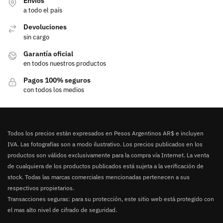
Envíos
a todo el país
Devoluciones
sin cargo
Garantía oficial
en todos nuestros productos
Pagos 100% seguros
con todos los medios
Todos los precios están expresados en Pesos Argentinos AR$ e incluyen
IVA. Las fotografías son a modo ilustrativo. Los precios publicados en los
productos son válidos exclusivamente para la compra vía Internet. La venta
de cualquiera de los productos publicados está sujeta a la verificación de
stock. Todas las marcas comerciales mencionadas pertenecen a sus
respectivos propietarios.
Transacciones seguras: para su protección, este sitio web está protegido con
el mas alto nivel de cifrado de seguridad.