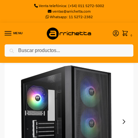
Venta telefónica: (+54) 011 5272-5002
ventas@arrichetta.com
Whatsapp: 11 5272-2382
MENU
0
Buscar
Inicio
Gabinetes Gaming
Gabinete TT H16 Micro Tower TG Fan ARGB x3 Black c/Fuente 650W 80 Plus Bronze
/
/