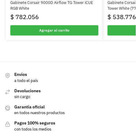
Gabinete Corsair 9000D Airflow TG Tower iCUE
Gabinete Corsa
RGB White
Tower White (7
$
782.056
$
538.776
Agregar al carrito
Envíos
a todo el país
Devoluciones
sin cargo
Garantía oficial
en todos nuestros productos
Pagos 100% seguros
con todos los medios