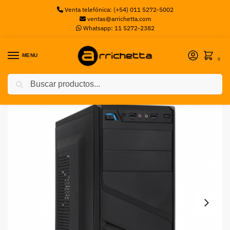
Venta telefónica: (+54) 011 5272-5002
ventas@arrichetta.com
Whatsapp: 11 5272-2382
MENU
0
Buscar
Inicio
Gabinetes Gaming
Gabinete XTQ-200 con fuente 600 W + usb 2 x 2.0 XTECH
/
/