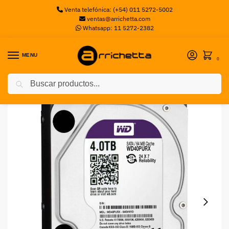
Venta telefónica: (+54) 011 5272-5002
ventas@arrichetta.com
Whatsapp: 11 5272-2382
MENU
0
Buscar
Inicio
Discos Servidor
Disco Rigido para Videovigilancia Western Digital WD Purple 3.5», 4TB, SATA III, 6 Gbit/s, 64MB Cache
/
/