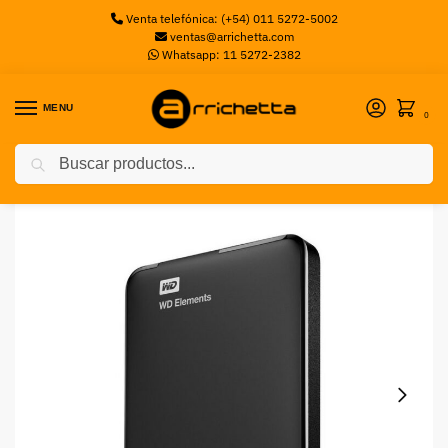
Venta telefónica: (+54) 011 5272-5002
ventas@arrichetta.com
Whatsapp: 11 5272-2382
MENU
0
Buscar
Inicio
Discos Externos
Disco Rigido Externo Western Digital Elements 2TB Portátil 2.5″ USB 3.0, Negro – para Mac/PC
/
/